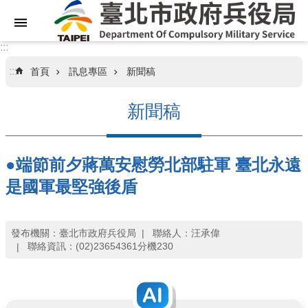
跳到主要內容區塊
:::
:::
首頁
訊息專區
新聞稿
關
於
新聞稿
本
局
●端節前夕蔣萬安慰勞北部駐軍 臺北永遠
業
務
是國軍最堅強後盾
資
訊
發布機關：臺北市政府兵役局
聯絡人：汪承偉
聯絡資訊：(02)23654361分機230
訊
息
專
區