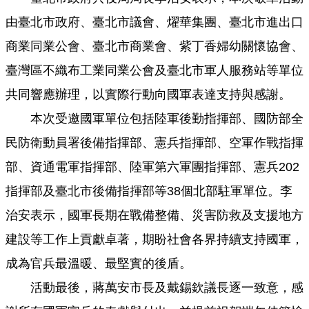
見
由臺北市政府、臺北市議會、燿華集團、臺北市進出口
問
答
商業同業公會、臺北市商業會、紫丁香婦幼關懷協會、
臺灣區不織布工業同業公會及臺北市軍人服務站等單位
雙
語
共同響應辦理，以實際行動向國軍表達支持與感謝。
詞
彙
本次受邀國軍單位包括陸軍後勤指揮部、國防部全
民防衛動員署後備指揮部、憲兵指揮部、空軍作戰指揮
臺
北
部、資通電軍指揮部、陸軍第六軍團指揮部、憲兵202
卡
指揮部及臺北市後備指揮部等38個北部駐軍單位。李
政
治安表示，國軍長期在戰備整備、災害防救及支援地方
府
網
建設等工作上貢獻卓著，期盼社會各界持續支持國軍，
站
成為官兵最溫暖、最堅實的後盾。
資
料
活動最後，蔣萬安市長及戴錫欽議長逐一致意，感
開
放