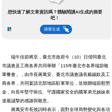
便
想快速了解文章資訊嗎？體驗閱讀AI生成的摘要
民
吧！
服
務
摘要生成
資
訊
開
放
端午佳節將至，臺北市政府今（10）日偕同臺北
市議會及工商各界共同舉辦「115年臺北市各界端節敬
法
軍餐會」，由市長蔣萬安、臺北市議會議長戴錫欽及工
定
預
商各界，共同宴請北部地區駐軍單位，並致贈端節慰勞
算
書
金，向長年堅守崗位、守護國家安全的國軍弟兄姊妹表
達最誠摯的感謝與敬意。
網
蔣萬安市長致詞時表示，面對全球局勢變化與各項
站