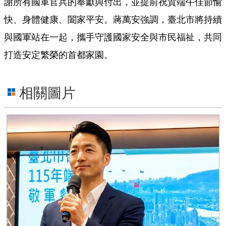
謝所有國軍官兵的奉獻與付出，並提前祝賀端午佳節愉
宣
快、身體健康、闔家平安。蔣萬安強調，臺北市將持續
告
與國軍站在一起，攜手守護國家安全與市民福祉，共同
網
站
打造安定繁榮的首都家園。
安
全
政
相關圖片
策
隱
私
權
保
護
政
策
聯
絡
我