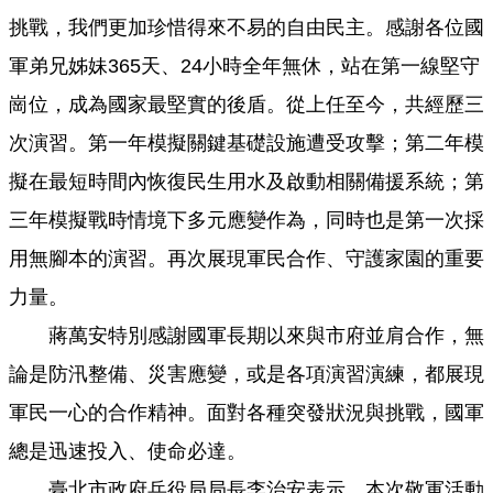
導
挑戰，我們更加珍惜得來不易的自由民主。感謝各位國
覽
軍弟兄姊妹365天、24小時全年無休，站在第一線堅守
回
崗位，成為國家最堅實的後盾。從上任至今，共經歷三
首
頁
次演習。第一年模擬關鍵基礎設施遭受攻擊；第二年模
臺
擬在最短時間內恢復民生用水及啟動相關備援系統；第
北
三年模擬戰時情境下多元應變作為，同時也是第一次採
市
政
用無腳本的演習。再次展現軍民合作、守護家園的重要
府
力量。
English
蔣萬安特別感謝國軍長期以來與市府並肩合作，無
陳
論是防汛整備、災害應變，或是各項演習演練，都展現
情
軍民一心的合作精神。面對各種突發狀況與挑戰，國軍
系
統
總是迅速投入、使命必達。
常
臺北市政府兵役局局長李治安表示，本次敬軍活動