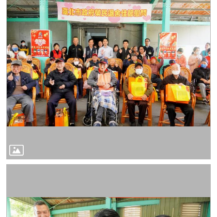
導
覽
回
首
頁
臺
北
市
政
府
English
陳
情
系
統
常