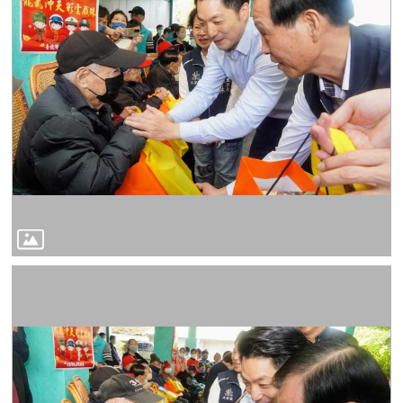
宣
告
網
站
安
全
政
策
隱
私
權
保
護
政
策
聯
絡
我