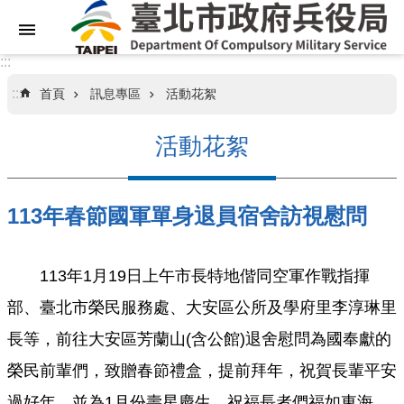
跳到主要內容區塊
:::
:::
首頁
訊息專區
活動花絮
關
於
活動花絮
本
局
113年春節國軍單身退員宿舍訪視慰問
業
務
資
訊
113年1月19日上午市長特地偕同空軍作戰指揮
部、臺北市榮民服務處、大安區公所及學府里李淳琳里
訊
長等，前往大安區芳蘭山(含公館)退舍慰問為國奉獻的
息
專
榮民前輩們，致贈春節禮盒，提前拜年，祝賀長輩平安
區
過好年，並為1月份壽星慶生，祝福長者們福如東海、