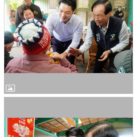
見
問
答
雙
語
詞
彙
臺
北
卡
政
府
網
站
資
料
開
放