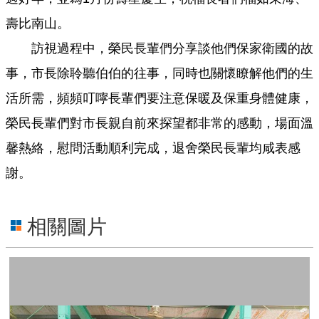
壽比南山。
便
民
訪視過程中，榮民長輩們分享談他們保家衛國的故
服
務
事，市長除聆聽伯伯的往事，同時也關懷瞭解他們的生
活所需，頻頻叮嚀長輩們要注意保暖及保重身體健康，
資
榮民長輩們對市長親自前來探望都非常的感動，場面溫
訊
開
馨熱絡，慰問活動順利完成，退舍榮民長輩均咸表感
放
謝。
法
定
相關圖片
預
算
書
網
站