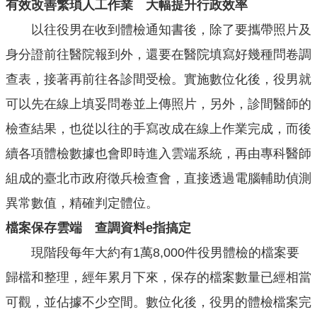
有效改善繁瑣人工作業 大幅提升行政效率
見
問
以往役男在收到體檢通知書後，除了要攜帶照片及
答
身分證前往醫院報到外，還要在醫院填寫好幾種問卷調
雙
查表，接著再前往各診間受檢。實施數位化後，役男就
語
詞
可以先在線上填妥問卷並上傳照片，另外，診間醫師的
彙
檢查結果，也從以往的手寫改成在線上作業完成，而後
臺
續各項體檢數據也會即時進入雲端系統，再由專科醫師
北
組成的臺北市政府徵兵檢查會，直接透過電腦輔助偵測
卡
異常數值，精確判定體位。
政
府
檔案保存雲端 查調資料e指搞定
網
現階段每年大約有1萬8,000件役男體檢的檔案要
站
資
歸檔和整理，經年累月下來，保存的檔案數量已經相當
料
開
可觀，並佔據不少空間。數位化後，役男的體檢檔案完
放