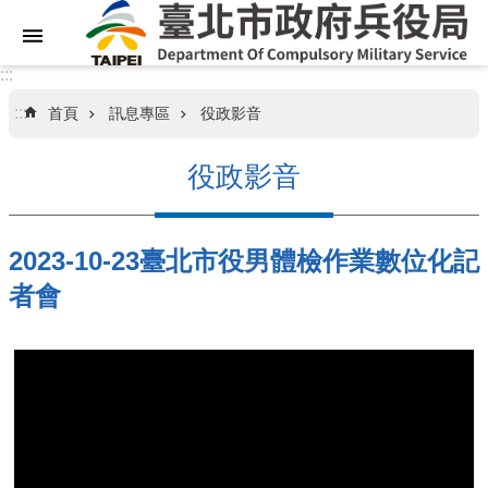
跳到主要內容區塊
:::
:::
首頁
訊息專區
役政影音
關
於
役政影音
本
局
2023-10-23臺北市役男體檢作業數位化記
業
務
者會
資
訊
訊
息
專
區