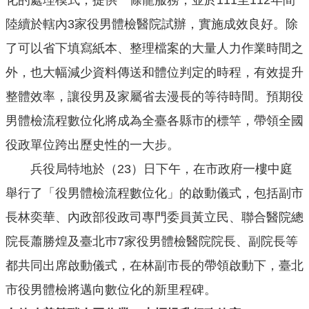
化的處理模式，提供一條龍服務，並於111至112年間
導
覽
陸續於轄內3家役男體檢醫院試辦，實施成效良好。除
了可以省下填寫紙本、整理檔案的大量人力作業時間之
回
首
外，也大幅減少資料傳送和體位判定的時程，有效提升
頁
整體效率，讓役男及家屬省去漫長的等待時間。預期役
臺
男體檢流程數位化將成為全臺各縣市的標竿，帶領全國
北
市
役政單位跨出歷史性的一大步。
政
兵役局特地於（23）日下午，在市政府一樓中庭
府
舉行了「役男體檢流程數位化」的啟動儀式，包括副市
English
長林奕華、內政部役政司專門委員黃立民、聯合醫院總
陳
院長蕭勝煌及臺北巿7家役男體檢醫院院長、副院長等
情
系
都共同出席啟動儀式，在林副市長的帶領啟動下，臺北
統
市役男體檢將邁向數位化的新里程碑。
常