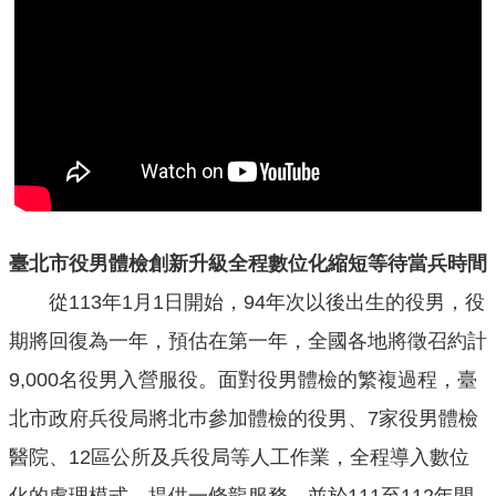
便
民
服
務
資
訊
開
放
臺北市役男體檢創新升級全程數位化縮短等待當兵時間
從113年1月1日開始，94年次以後出生的役男，役
法
定
期將回復為一年，預估在第一年，全國各地將徵召約計
預
算
9,000名役男入營服役。面對役男體檢的繁複過程，臺
書
北市政府兵役局將北巿參加體檢的役男、7家役男體檢
醫院、12區公所及兵役局等人工作業，全程導入數位
網
站