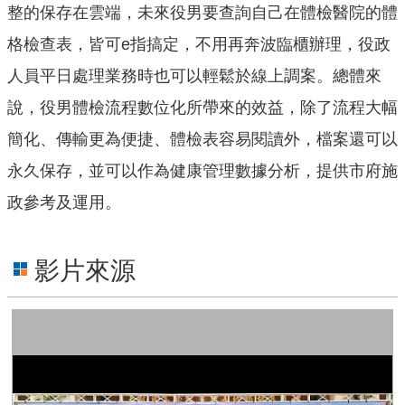
整的保存在雲端，未來役男要查詢自己在體檢醫院的體
宣
告
格檢查表，皆可e指搞定，不用再奔波臨櫃辦理，役政
人員平日處理業務時也可以輕鬆於線上調案。總體來
網
站
說，役男體檢流程數位化所帶來的效益，除了流程大幅
安
全
簡化、傳輸更為便捷、體檢表容易閱讀外，檔案還可以
政
永久保存，並可以作為健康管理數據分析，提供市府施
策
政參考及運用。
隱
私
權
影片來源
保
護
政
策
聯
絡
我