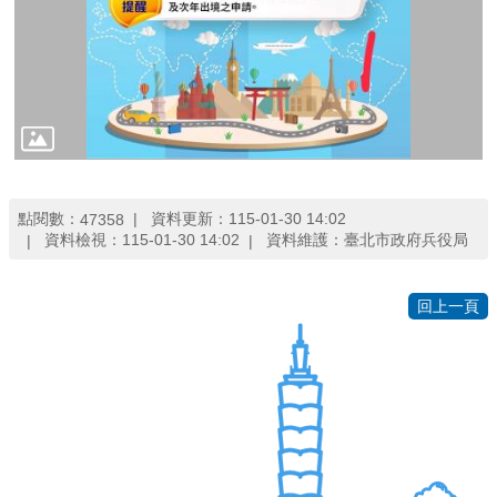
宣
告
網
站
安
全
政
策
點閱數：
資料更新：115-01-30 14:02
47358
資料檢視：115-01-30 14:02
資料維護：臺北市政府兵役局
隱
私
權
回上一頁
保
護
政
策
聯
絡
我