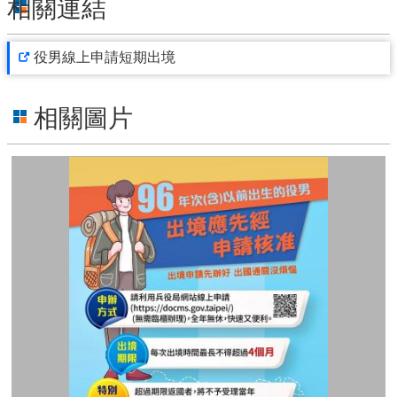
相關連結
見
問
答
役男線上申請短期出境
雙
語
相關圖片
詞
彙
臺
北
卡
政
府
網
站
資
料
開
放