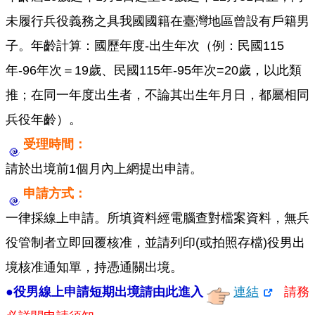
未履行兵役義務之具我國國籍在臺灣地區曾設有戶籍男
便
民
子。年齡計算：國歷年度-出生年次（例：民國115
服
務
年-96年次＝19歲、民國115年-95年次=20歲，以此類
推；在同一年度出生者，不論其出生年月日，都屬相同
資
兵役年齡）。
訊
開
受理時間：
放
請於出境前1個月內上網提出申請。
申請方式：
法
定
一律採線上申請。所填資料經電腦查對檔案資料，無兵
預
算
役管制者立即回覆核准，並請列印(或拍照存檔)役男出
書
境核准通知單，持憑通關出境。
●
役男線上申請短期出境請由此進入
連結
請務
網
站