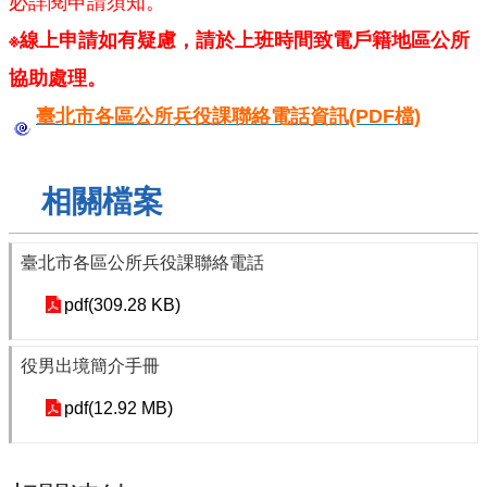
必詳閱申請須知。
導
覽
※線上申請如有疑慮，請於上班時間致電戶籍地區公所
協助處理。
回
首
臺北市各區公所兵役課聯絡電話資訊(PDF檔)
頁
臺
相關檔案
北
市
政
臺北市各區公所兵役課聯絡電話
府
pdf(309.28 KB)
English
陳
役男出境簡介手冊
情
pdf(12.92 MB)
系
統
常