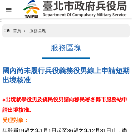
跳到主要內容區塊
:::
:::
首頁
服務區塊
關
於
服務區塊
本
局
國內尚未履行兵役義務役男線上申請短期
業
務
出境核准
資
訊
※出境就學役男及僑民役男請向移民署各縣市服務站申
訊
請出境核准。
息
專
受理對象：
區
年齡屆19歲之年1月1日起至36歲之年12月31日止，尚