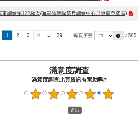
軍事訓練第122梯次(海軍陸戰隊新兵訓練中心屏東龍泉營區)
1
2
3
4
...
29
每頁筆數
/
565
滿意度調查
此頁資訊有幫助嗎?