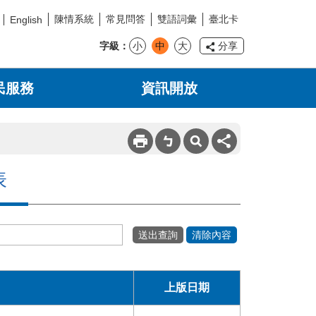
陳情系統
常見問答
雙語詞彙
臺北卡
English
字級
小
中
大
分享
民服務
資訊開放
表
上版日期