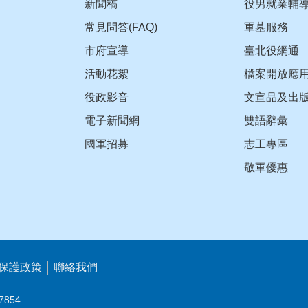
新聞稿
役男就業輔
常見問答(FAQ)
軍墓服務
市府宣導
臺北役網通
活動花絮
檔案開放應
役政影音
文宣品及出
電子新聞網
雙語辭彙
國軍招募
志工專區
敬軍優惠
保護政策
聯絡我們
7854