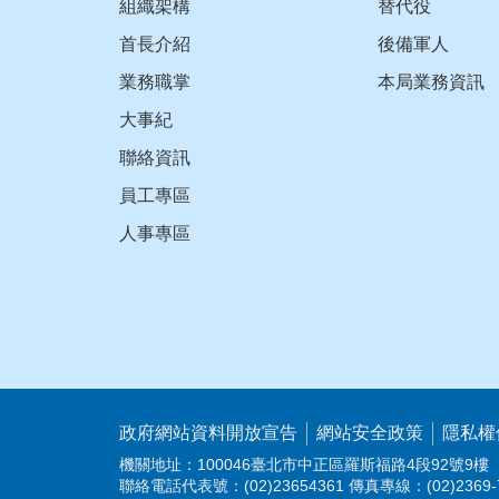
組織架構
替代役
首長介紹
後備軍人
業務職掌
本局業務資訊
大事紀
聯絡資訊
員工專區
人事專區
政府網站資料開放宣告
網站安全政策
隱私權
機關地址：100046臺北市中正區羅斯福路4段92號9樓
聯絡電話代表號：(02)23654361 傳真專線：(02)2369-