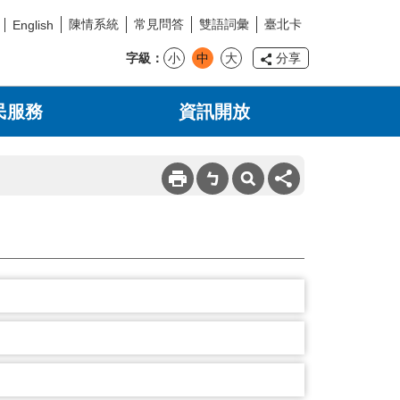
陳情系統
常見問答
雙語詞彙
臺北卡
English
字級
小
中
大
分享
民服務
資訊開放