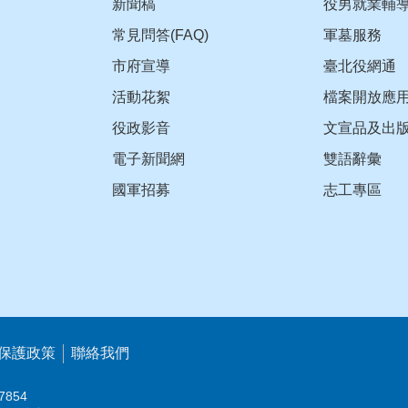
新聞稿
役男就業輔
常見問答(FAQ)
軍墓服務
市府宣導
臺北役網通
活動花絮
檔案開放應
役政影音
文宣品及出
電子新聞網
雙語辭彙
國軍招募
志工專區
保護政策
聯絡我們
7854