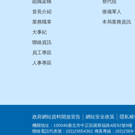
組織架構
替代役
首長介紹
後備軍人
業務職掌
本局業務資訊
大事紀
聯絡資訊
員工專區
人事專區
政府網站資料開放宣告
網站安全政策
隱私權
機關地址：100046臺北市中正區羅斯福路4段92號9樓
聯絡電話代表號：(02)23654361 傳真專線：(02)2369-