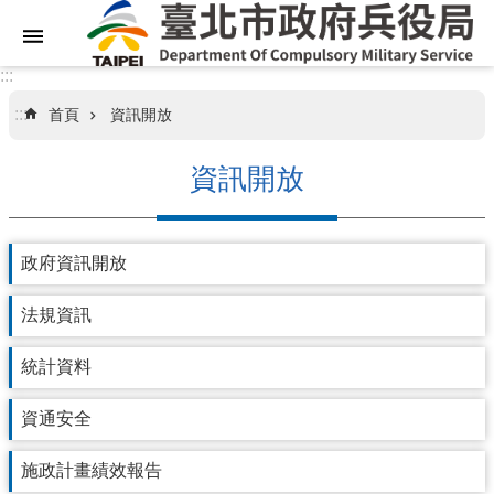
跳到主要內容區塊
:::
:::
首頁
資訊開放
關
於
資訊開放
本
局
政府資訊開放
業
務
資
法規資訊
訊
統計資料
訊
資通安全
息
專
區
施政計畫績效報告