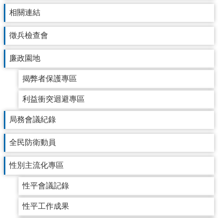
相關連結
便
民
徵兵檢查會
服
務
廉政園地
資
揭弊者保護專區
訊
開
利益衝突迴避專區
放
局務會議紀錄
法
全民防衛動員
定
預
算
性別主流化專區
書
性平會議記錄
網
性平工作成果
站