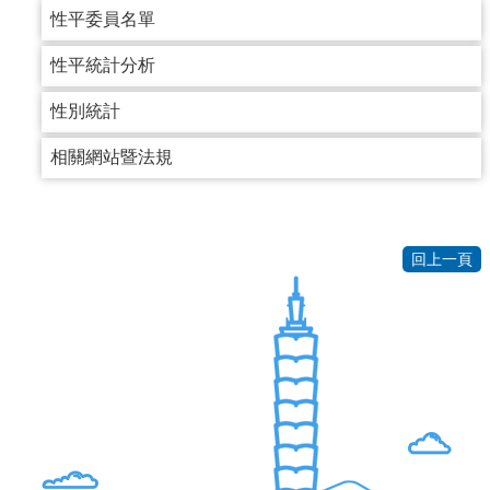
導
性平委員名單
覽
性平統計分析
回
首
性別統計
頁
相關網站暨法規
臺
北
市
政
回上一頁
府
English
陳
情
系
統
常