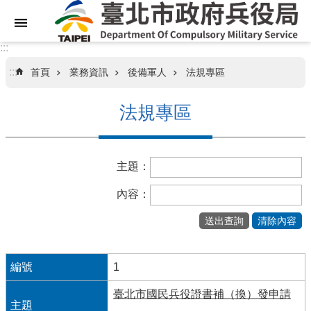
跳到主要內容區塊
:::
:::
首頁
業務資訊
後備軍人
法規專區
關
於
法規專區
本
局
主題：
業
務
內容：
資
訊
訊
息
1
專
臺北市國民兵役證書補（換）發申請
區