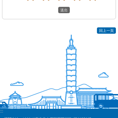
導
覽
回
首
回上一頁
頁
臺
北
市
政
府
English
陳
情
系
統
:::
常