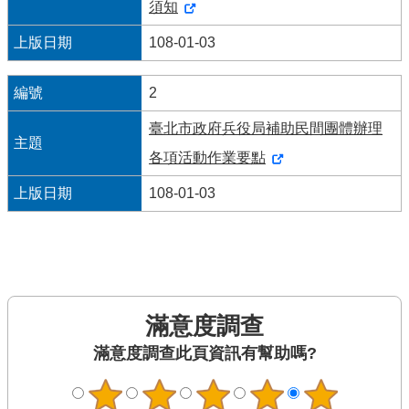
須知
便
108-01-03
民
服
務
2
臺北市政府兵役局補助民間團體辦理
資
各項活動作業要點
訊
開
108-01-03
放
法
定
預
算
書
滿意度調查
此頁資訊有幫助嗎?
網
站