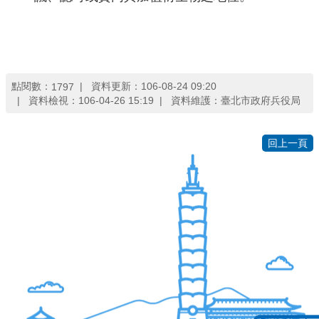
見
問
答
雙
點閱數：
資料更新：106-08-24 09:20
1797
語
資料檢視：106-04-26 15:19
資料維護：臺北市政府兵役局
詞
彙
回上一頁
臺
北
卡
政
府
網
站
資
料
開
放