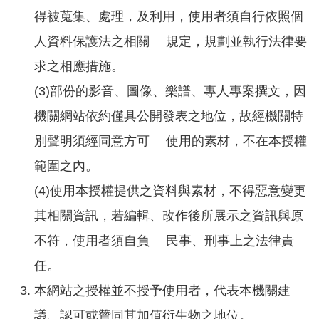
導
得被蒐集、處理，及利用，使用者須自行依照個
覽
人資料保護法之相關 規定，規劃並執行法律要
回
求之相應措施。
首
頁
(3)部份的影音、圖像、樂譜、專人專案撰文，因
機關網站依約僅具公開發表之地位，故經機關特
臺
北
別聲明須經同意方可 使用的素材，不在本授權
市
政
範圍之內。
府
(4)使用本授權提供之資料與素材，不得惡意變更
English
其相關資訊，若編輯、改作後所展示之資訊與原
陳
不符，使用者須自負 民事、刑事上之法律責
情
任。
系
統
本網站之授權並不授予使用者，代表本機關建
議、認可或贊同其加值衍生物之地位。
常