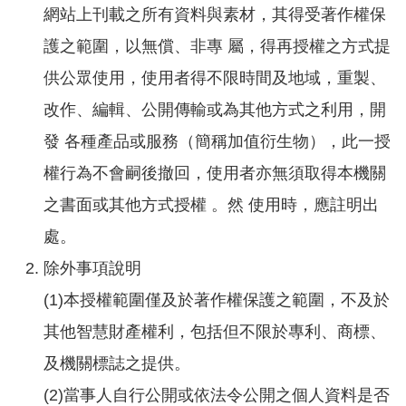
網站上刊載之所有資料與素材，其得受著作權保
便
護之範圍，以無償、非專 屬，得再授權之方式提
民
服
供公眾使用，使用者得不限時間及地域，重製、
務
改作、編輯、公開傳輸或為其他方式之利用，開
發 各種產品或服務（簡稱加值衍生物），此一授
資
訊
權行為不會嗣後撤回，使用者亦無須取得本機關
開
放
之書面或其他方式授權 。然 使用時，應註明出
處。
法
除外事項說明
定
預
(1)本授權範圍僅及於著作權保護之範圍，不及於
算
書
其他智慧財產權利，包括但不限於專利、商標、
及機關標誌之提供。
網
(2)當事人自行公開或依法令公開之個人資料是否
站