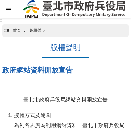
跳到主要內容區塊
:::
:::
首頁
版權聲明
關
於
版權聲明
本
局
政府網站資料開放宣告
業
務
資
訊
臺北市政府兵役局網站資料開放宣告
訊
息
授權方式及範圍
專
區
為利各界廣為利用網站資料，臺北市政府兵役局