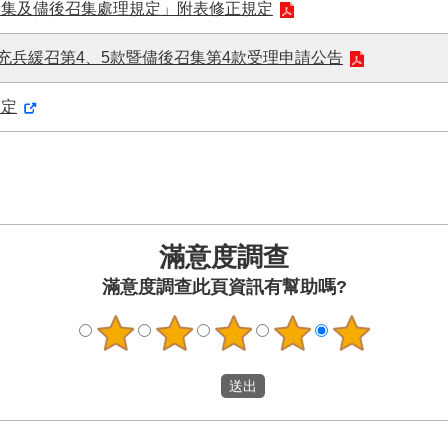
召集及儘後召集處理規定」附表修正規定
充兵緩召第4、5款暨儘後召集第4款受理申請公告
規定
滿意度調查
此頁資訊有幫助嗎?