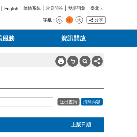
陳情系統
常見問答
雙語詞彙
臺北卡
English
字級
小
中
大
分享
民服務
資訊開放
上版日期