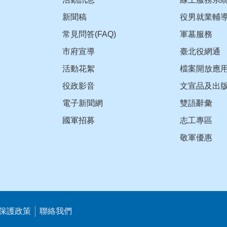
新聞稿
役男就業輔
常見問答(FAQ)
軍墓服務
市府宣導
臺北役網通
活動花絮
檔案開放應
役政影音
文宣品及出
電子新聞網
雙語辭彙
國軍招募
志工專區
敬軍優惠
保護政策
聯絡我們