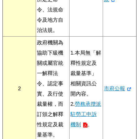
令、法規命
便
民
令及地方自
服
治法規。
務
政府機關為
資
協助下級機
1.本局無「解
訊
開
關或屬官統
釋性規定及
放
一解釋法
裁量基準」
令、認定事
相關資訊公
法
2
市府公報
定
實、及行使
開內容。
預
裁量權，而
2.
勞務承攬派
算
書
訂頒之解釋
駐勞工申訴
性規定及裁
機制
。
網
量基準。
站