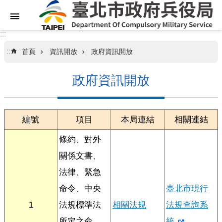
跳到主要內容區塊
:::
:::
首頁
資訊開放
政府資訊開放
關
於
政府資訊開放
本
局
業
編號
項目
本局連結
相關連結
務
條約、對外
資
訊
關係文書、
法律、緊急
訊
命令、中央
臺北市現行
息
專
1
法規標準法
相關法規
法規查詢系
區
所定之命
統