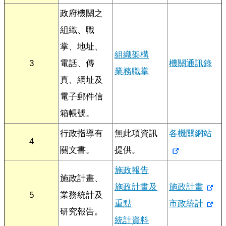
導
政府機關之
覽
組織、職
回
掌、地址、
首
組織架構
頁
3
電話、傳
機關通訊錄
業務職掌
真、網址及
臺
北
電子郵件信
市
箱帳號。
政
府
行政指導有
無此項資訊
各機關網站
4
English
關文書。
提供。
陳
施政報告
施政計畫、
情
施政計畫及
施政計畫
系
5
業務統計及
統
重點
市政統計
研究報告。
統計資料
常