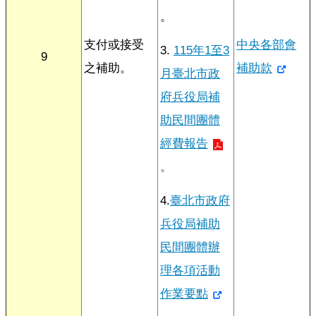
們
。
支付或接受
中央各部會
3.
115年1至3
9
之補助。
補助款
月臺北市政
府兵役局補
助民間團體
經費報告
。
4.
臺北市政府
兵役局補助
民間團體辦
理各項活動
作業要點