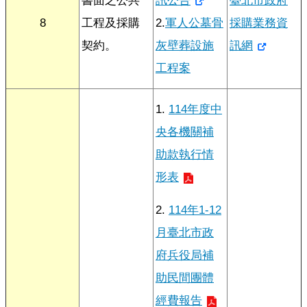
書面之公共
訊公告
臺北市政府
宣
8
工程及採購
2.
軍人公墓骨
採購業務資
告
契約。
灰壁葬設施
訊網
網
工程案
站
安
全
1.
114年度中
政
策
央各機關補
助款執行情
隱
私
形表
權
保
2.
114年1-12
護
政
月臺北市政
策
府兵役局補
聯
助民間團體
絡
經費報告
我