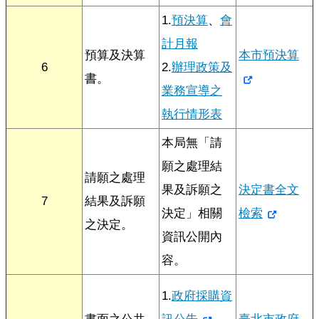
見
1.
預決算
、
會
問
答
計月報
預算及決算
本市預決算
6
2.
辦理政策及
雙
書。
語
業務宣導之
詞
執行情形表
彙
本局無「請
臺
北
願之處理結
請願之處理
卡
果及訴願之
決定書全文
7
結果及訴願
政
決定」相關
檢索
之決定。
府
資訊公開內
網
站
容。
資
料
1.
政府採購資
開
放