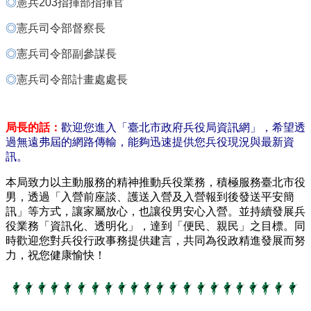
◎
憲兵203指揮部指揮官
導
覽
◎
憲兵司令部督察長
回
◎
憲兵司令部副參謀長
首
◎
憲兵司令部計畫處處長
頁
臺
局長的話：
歡迎您進入「臺北市政府兵役局資訊網」，希望透
北
過無遠弗屆的網路傳輸，能夠迅速提供您兵役現況與最新資
市
訊。
政
府
本局致力以主動服務的精神推動兵役業務，積極服務臺北市役
男，透過「入營前座談、護送入營及入營報到後發送平安簡
English
訊」等方式，讓家屬放心，也讓役男安心入營。並持續發展兵
役業務「資訊化、透明化」，達到「便民、親民」之目標。
同
陳
時歡迎您對兵役行政事務提供建言，共同為役政精進發展而努
情
力，祝您健康愉快！
系
統
常