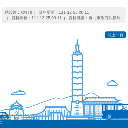
見
問
點閱數：
資料更新：111-12-25 00:11
52476
答
資料檢視：111-12-25 00:11
資料維護：臺北市政府兵役局
雙
回上一頁
語
詞
彙
臺
北
卡
政
府
網
站
資
料
開
:::
放