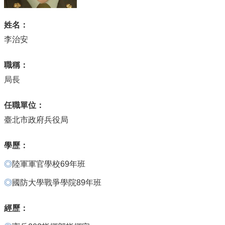
便
姓名：
民
服
李治安
務
職稱：
資
局長
訊
開
任職單位：
放
臺北市政府兵役局
法
學歷：
定
預
◎
陸軍軍官學校69年班
算
書
◎
國防大學戰爭學院89年班
經歷：
網
站