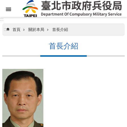
跳到主要內容區塊
:::
:::
首頁
關於本局
首長介紹
關
於
首長介紹
本
局
業
務
資
訊
訊
息
專
區