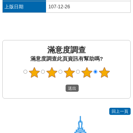
宣
107-12-26
告
網
站
安
全
政
策
滿意度調查
此頁資訊有幫助嗎?
隱
私
權
保
護
政
策
回上一頁
聯
絡
我