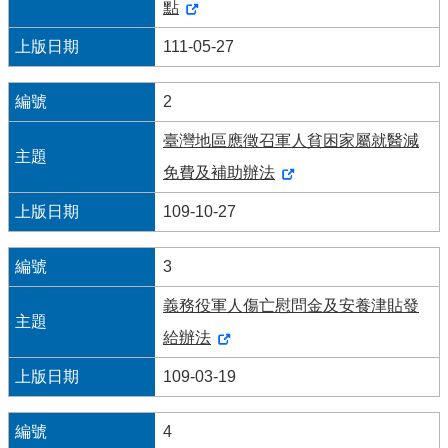
點
便
111-05-27
民
服
務
2
臺灣地區應徵召軍人貧困家屬就醫減
資
免費及補助辦法
訊
開
109-10-27
放
3
法
定
義務役軍人傷亡慰問金及安養津貼發
預
給辦法
算
書
109-03-19
網
4
站