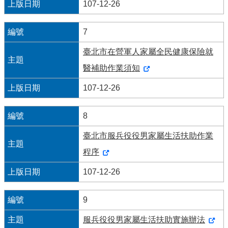
107-12-26
見
問
答
7
臺北市在營軍人家屬全民健康保險就
雙
語
醫補助作業須知
詞
彙
107-12-26
臺
8
北
卡
臺北市服兵役役男家屬生活扶助作業
政
程序
府
107-12-26
網
站
資
9
料
開
服兵役役男家屬生活扶助實施辦法
放