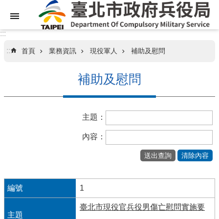
跳到主要內容區塊
:::
:::
首頁
業務資訊
現役軍人
補助及慰問
關
於
補助及慰問
本
局
主題：
業
務
內容：
資
訊
訊
息
1
專
臺北市現役官兵役男傷亡慰問實施要
區