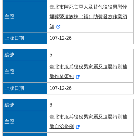
導
臺北市陣死亡軍人及替代役役男慰悼
覽
埋葬暨遺族扶（補）助費發放作業須
回
知
首
頁
107-12-26
臺
5
北
市
臺北市服兵役役男家屬及遺屬特別補
政
府
助作業須知
107-12-26
English
陳
6
情
系
臺北市服兵役役男家屬及遺屬特別補
統
助自治條例
常