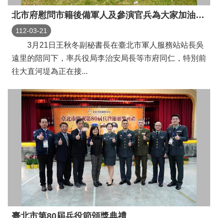
北市府慰問市籍後備軍人及參演官兵為大家加油打氣並感謝守護家園辛勞
112-03-21
3月21日王秋冬副秘書長在臺北市軍人服務站站長吳
遠里的陪同下，率兵役局李治安局長等市府同仁，特別前
往大直河堤為正在接...
臺北市第80屆兵役節頒獎典禮