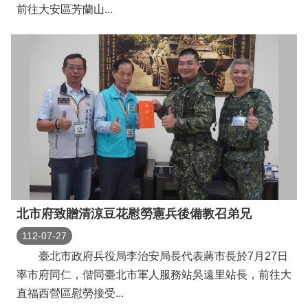
前往大安區芳蘭山...
北市府致贈清涼豆花慰勞憲兵後備教召弟兄
112-07-27
臺北市政府兵役局李治安局長代表蔣市長於7月27日
率市府同仁，偕同臺北市軍人服務站吳遠里站長，前往大
直福西營區慰勞接受...