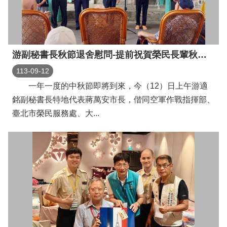
見
問
答
雙
游副秘書長秋節退舍慰問-提前祝賀榮民長輩秋節快樂
語
113-09-12
詞
彙
一年一度的中秋節即將到來，今（12）日上午游適
銘副秘書長特地代表蔣萬安市長，偕同空軍作戰指揮部、
臺
臺北市榮民服務處、大...
北
卡
政
府
網
站
資
料
開
放