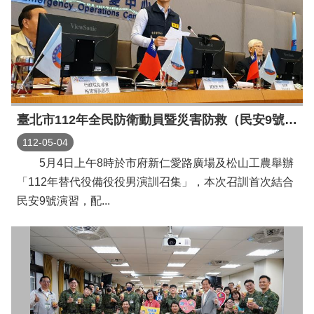
臺北市112年全民防衛動員暨災害防救（民安9號）演習
112-05-04
5月4日上午8時於市府新仁愛路廣場及松山工農舉辦
「112年替代役備役役男演訓召集」，本次召訓首次結合
民安9號演習，配...