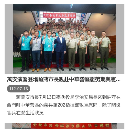
萬安演習登場前蔣市長親赴中華營區慰勞期與憲兵弟兄姊妹連成一「憲」共同守護臺北
112-07-13
蔣萬安市長7月13日率兵役局李治安局長來到駐守在
西門町中華營區的憲兵第202指揮部敬軍慰問，除了關懷
官兵在營生活狀況...