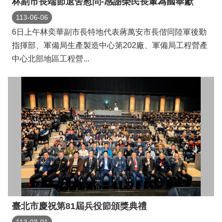
林副市長端節退舍慰問-感謝榮民長輩為國奉獻
113-06-06
6日上午林奕華副市長特地代表蔣萬安市長偕同陸軍後勤
指揮部、軍備局生產製造中心第202廠、軍備局工程營產
中心北部地區工程營...
臺北市慶祝第81屆兵役節頒獎典禮