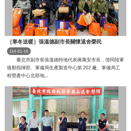
導
覽
回
首
頁
［寒冬送暖］張溫德副市長關懷退舍榮民
臺
114-01-16
北
臺北市副市長張溫德特地代表蔣萬安市長，偕同陸軍
市
政
後勤指揮部、軍備局生產製造中心第 202 廠、軍備局工
府
程營產中心北部地...
English
陳
情
系
統
常