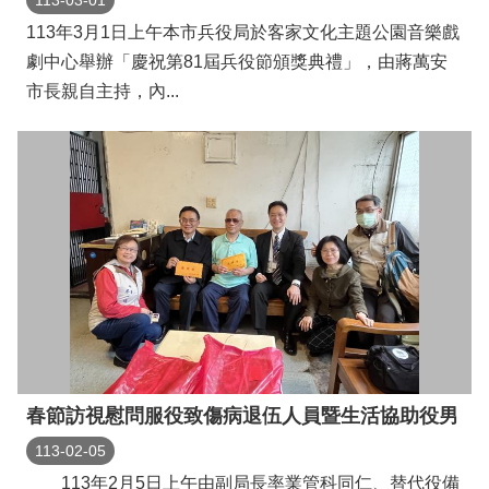
113-03-01
113年3月1日上午本市兵役局於客家文化主題公園音樂戲
劇中心舉辦「慶祝第81屆兵役節頒獎典禮」，由蔣萬安
市長親自主持，內...
春節訪視慰問服役致傷病退伍人員暨生活協助役男
113-02-05
113年2月5日上午由副局長率業管科同仁、替代役備