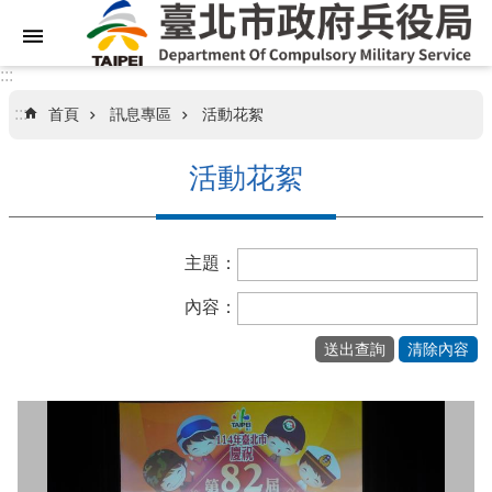
跳到主要內容區塊
:::
:::
首頁
訊息專區
活動花絮
關
於
活動花絮
本
局
主題：
業
務
內容：
資
訊
訊
息
專
區