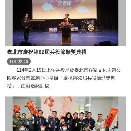
便
民
服
務
資
訊
臺北市慶祝第82屆兵役節頒獎典禮
開
114-02-19
放
114年2月19日上午兵役局於臺北市客家文化主題公
園客家音樂戲劇中心舉辦「慶祝第82屆兵役節頒獎典
法
禮」，由游適銘副秘...
定
預
算
書
網
站