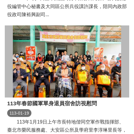
役編管中心秘書及大同區公所兵役課許課長，陪同內政部
役政司陳裕興副司...
113年春節國軍單身退員宿舍訪視慰問
113-01-19
113年1月19日上午市長特地偕同空軍作戰指揮部、
臺北市榮民服務處、大安區公所及學府里李淳琳里長等，