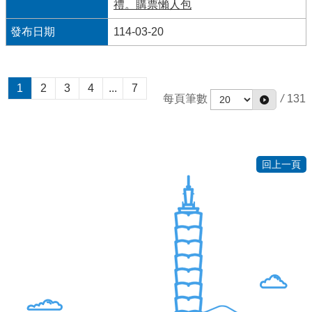
禮。購票懶人包
114-03-20
1
2
3
4
...
7
每頁筆數
/
131
回上一頁