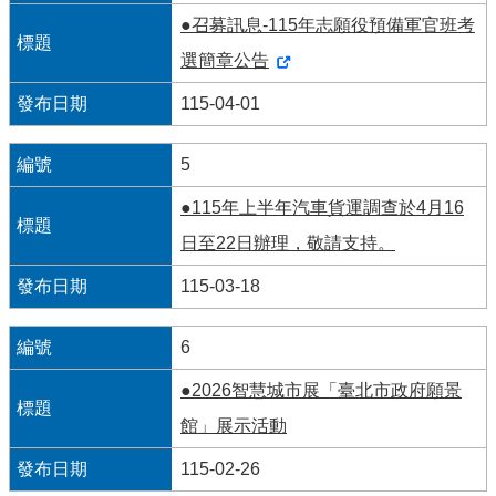
導
●召募訊息-115年志願役預備軍官班考
覽
選簡章公告
回
115-04-01
首
頁
5
臺
北
●115年上半年汽車貨運調查於4月16
市
日至22日辦理，敬請支持。
政
府
115-03-18
English
6
陳
●2026智慧城市展「臺北市政府願景
情
系
館」展示活動
統
115-02-26
常