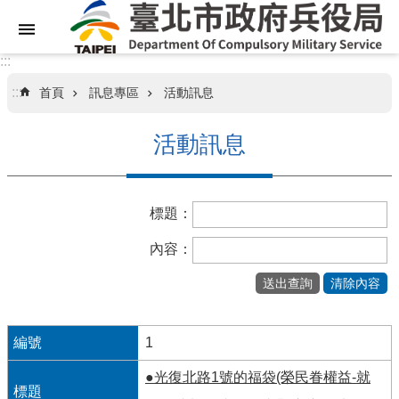
跳到主要內容區塊
:::
:::
首頁
訊息專區
活動訊息
關
於
活動訊息
本
局
標題：
業
務
內容：
資
訊
訊
息
1
專
●光復北路1號的福袋(榮民眷權益-就
區