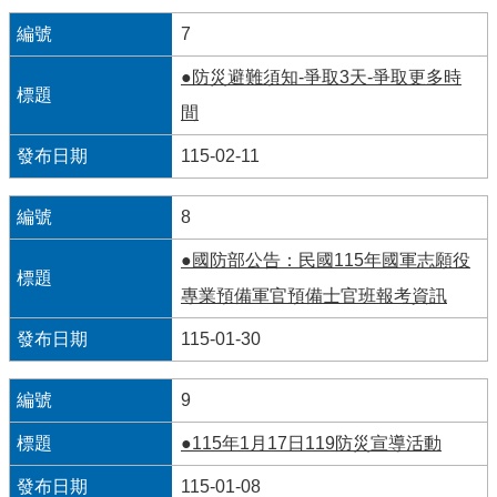
見
7
問
答
●防災避難須知-爭取3天-爭取更多時
間
雙
語
115-02-11
詞
彙
8
臺
北
●國防部公告：民國115年國軍志願役
卡
專業預備軍官預備士官班報考資訊
政
115-01-30
府
網
站
9
資
●115年1月17日119防災宣導活動
料
開
115-01-08
放