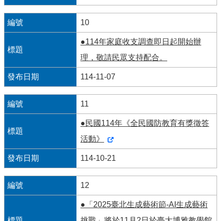
宣
告
10
網
●114年家庭收支調查即日起開始辦
站
理，敬請民眾支持配合。
安
全
114-11-07
政
策
11
隱
●民國114年《全民國防教育有獎徵答
私
權
活動》
保
護
114-10-21
政
策
12
聯
●「2025臺北生成藝術節-AI生成藝術
絡
我
挑戰」將於11月2日於臺大博雅教學館