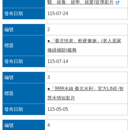
醫、就養、就學、就業)宣導影片
便
115-07-24
民
服
務
2
●「臺北扶老。軟硬兼施」(老人居家
資
修繕補助)服務
訊
開
115-07-14
放
3
法
定
●「戀戀水綠 臺北水利」官方LINE-智
預
慧水情短影片
算
書
115-05-05
網
4
站