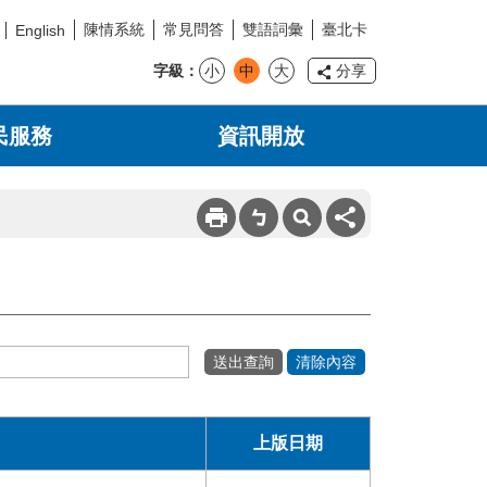
陳情系統
常見問答
雙語詞彙
臺北卡
English
字級
小
中
大
分享
民服務
資訊開放
上版日期