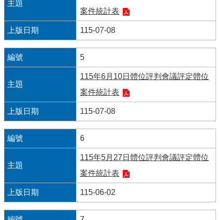
導
案件統計表
覽
115-07-08
回
首
5
頁
115年6月10日體位評判會議評定體位
臺
北
案件統計表
市
政
115-07-08
府
6
English
115年5月27日體位評判會議評定體位
陳
案件統計表
情
系
115-06-02
統
常
7