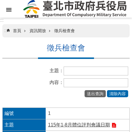
跳到主要內容區塊
:::
:::
首頁
資訊開放
徵兵檢查會
關
於
徵兵檢查會
本
局
主題：
業
務
內容：
資
訊
訊
息
1
專
115年1-8月體位評判會議日期
區