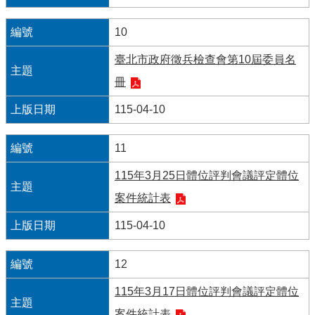
宣
告
10
網
臺北市政府徵兵檢查會第10屆委員名
站
冊
安
全
115-04-10
政
策
11
隱
115年3月25日體位評判會議評定體位
私
權
案件統計表
保
護
115-04-10
政
策
12
聯
115年3月17日體位評判會議評定體位
絡
我
案件統計表