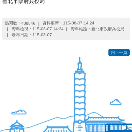
臺北市政府兵役局
便
民
服
點閱數：
資料更新：115-08-07 14:24
488846
務
資料檢視：115-08-07 14:24
資料維護：臺北市政府兵役局
發布日期：115-08-07
資
訊
回上一頁
開
放
法
定
預
算
書
網
站