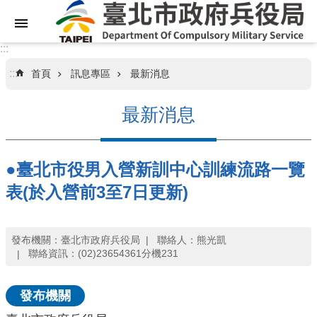
跳到主要內容區塊
:::
:::
首頁
訊息專區
最新消息
關
於
最新消息
本
局
●臺北市役男入營新訓中心訓練流路一覽
業
務
表(於入營前3至7日更新)
資
訊
發布機關：臺北市政府兵役局
聯絡人：熊光凱
聯絡資訊：(02)23654361分機231
訊
息
專
發布機關
區