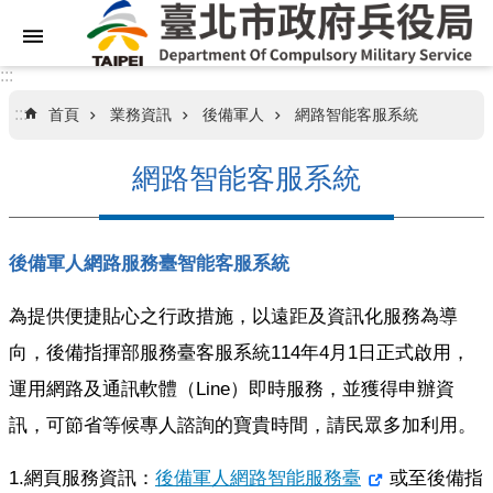
跳到主要內容區塊
:::
:::
首頁
業務資訊
後備軍人
網路智能客服系統
關
於
網路智能客服系統
本
局
後備軍人網路服務臺智能客服系統
業
務
資
為提供便捷貼心之行政措施，以遠距及資訊化服務為導
訊
向，後備指揮部服務臺客服系統114年4月1日正式啟用，
運用網路及通訊軟體（Line）即時服務，並獲得申辦資
訊
息
訊，可節省等候專人諮詢的寶貴時間，請民眾多加利用。
專
區
1.網頁服務資訊：
後備軍人網路智能服務臺
或至後備指