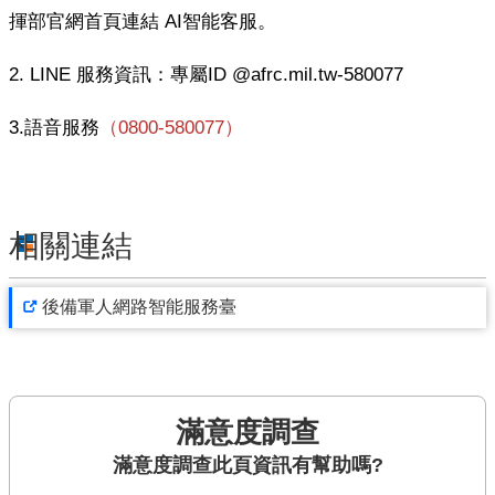
揮部官網首頁連結 AI智能客服。
便
民
2. LINE 服務資訊：專屬ID @afrc.mil.tw-580077
服
務
3.語音服務
（0800-580077）
資
訊
開
相關連結
放
法
後備軍人網路智能服務臺
定
預
算
書
網
滿意度調查
此頁資訊有幫助嗎?
站