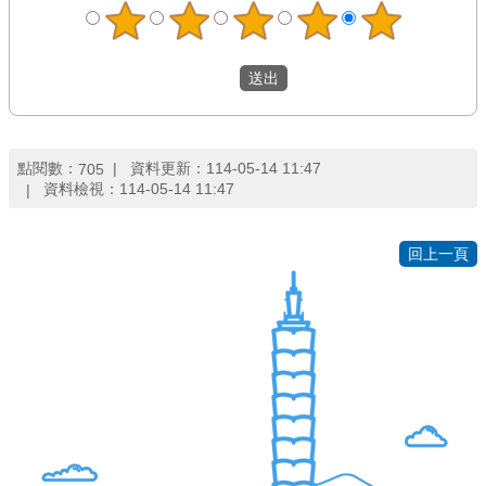
導
覽
回
首
頁
點閱數：
資料更新：
114-05-14 11:47
705
臺
資料檢視：
114-05-14 11:47
北
市
政
回上一頁
府
English
陳
情
系
統
常