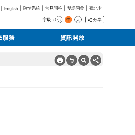
陳情系統
常見問答
雙語詞彙
臺北卡
English
字級
小
中
大
分享
民服務
資訊開放