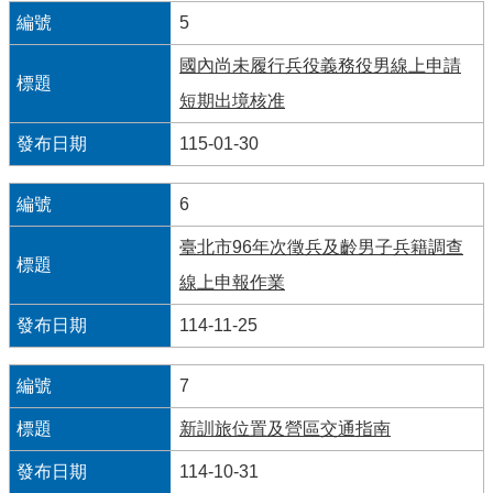
導
5
覽
國內尚未履行兵役義務役男線上申請
回
短期出境核准
首
頁
115-01-30
臺
北
6
市
臺北市96年次徵兵及齡男子兵籍調查
政
府
線上申報作業
English
114-11-25
陳
7
情
系
新訓旅位置及營區交通指南
統
114-10-31
常