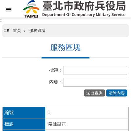
跳到主要內容區塊
:::
:::
首頁
服務區塊
關
於
服務區塊
本
局
標題：
業
務
內容：
資
訊
訊
息
1
專
職涯諮詢
區