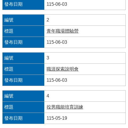
115-06-03
便
民
2
服
務
青年職場體驗營
115-06-03
資
訊
開
3
放
職涯探索說明會
法
115-06-03
定
預
4
算
書
役男職能培育訓練
115-05-19
網
站