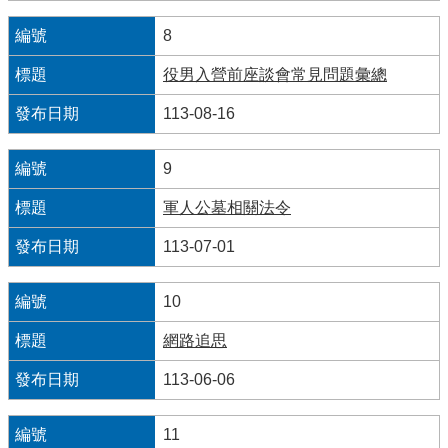
見
8
問
答
役男入營前座談會常見問題彙總
雙
113-08-16
語
詞
彙
9
軍人公墓相關法令
臺
北
113-07-01
卡
政
10
府
網
網路追思
站
113-06-06
資
料
開
11
放