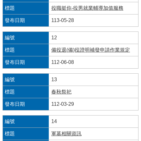
宣
役職挺你-役男就業輔導加值服務
告
113-05-28
網
站
12
安
全
備役退(備)役證明補發申請作業規定
政
策
112-06-08
隱
13
私
權
春秋祭祀
保
護
112-03-29
政
策
14
聯
軍墓相關資訊
絡
我