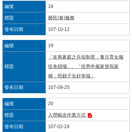
18
榮民(眷)服務
107-10-12
19
「友善家庭之兵役制度，養兒育女服
役免煩惱」、「役男申服家替與家
補，照顧子女好幸福」
107-09-25
20
入營輸送作業方式
107-02-24